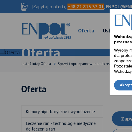
[Zapytaj o ofertę
+48 22 813 37 01
,
ENPOL@ENP
Oferta
Usługi
O 
Wchodzą 
przeznac
Oferta
Wyroby m
dla profe
zaopatrze
Jesteś tutaj:
Oferta
Sprzęt i oprogramowanie do rezonansu funk
Pozostałe
Wchodząc 
Akcept
Oferta
Komory hiperbaryczne i wyposażenie
Zapy
Leczenie ran - technologie medyczne
do leczenia ran