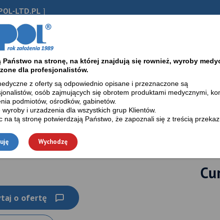
OL-LTD.PL
]
firmie
Baza wiedzy / Blog
Kontakt
Sklep on-
Państwo na stronę, na której znajdują się rownież, wyroby medy
zone dla profesjonalistów.
edyczne z oferty są odpowiednio opisane i przeznaczone są
sjonalistów, osób zajmujących się obrotem produktami medycznymi, k
nia podmiotów, ośrodków, gabinetów.
cjonalnego fMRI
 wyroby i urzadzenia dla wszystkich grup Klientów.
na tą stronę potwierdzają Państwo, że zapoznali się z treścią przekaz
uję
Wychodzę
Cur
taj o ofertę