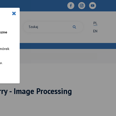
×
PL
line
EN
czne
omórek
u.
ry - Image Processing